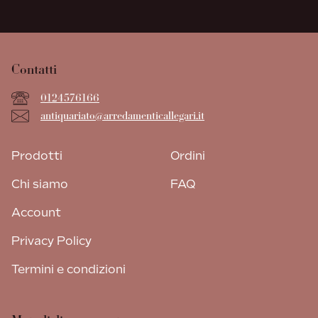
Contatti
0124576166
antiquariato@arredamenticallegari.it
Prodotti
Ordini
Chi siamo
FAQ
Account
Privacy Policy
Termini e condizioni