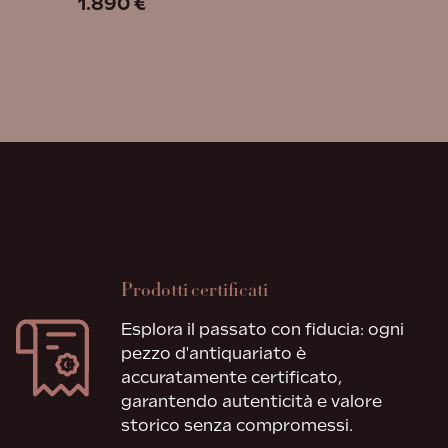
Il
Il
1.890
€
prezzo
prezzo
originale
attuale
era:
è:
2.650 €.
1.890 €.
Prodotti certificati
Esplora il passato con fiducia: ogni
pezzo d'antiquariato è
accuratamente certificato,
garantendo autenticità e valore
storico senza compromessi.