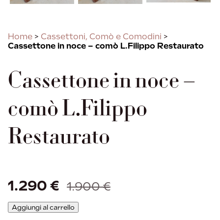
Home
>
Cassettoni, Comò e Comodini
>
Cassettone in noce – comò L.Filippo Restaurato
Cassettone in noce –
comò L.Filippo
Restaurato
Il
Il
1.290
€
prezzo
prezzo
1.900
€
originale
attuale
era:
è:
Aggiungi al carrello
1.900 €.
1.290 €.