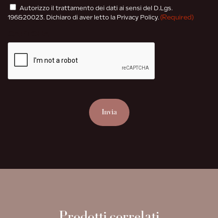
Consenso
Autorizzo il trattamento dei dati ai sensi del D.Lgs.
(Required)
(Required)
196&20023. Dichiaro di aver letto la Privacy Policy.
CAPTCHA
Prodotti correlati