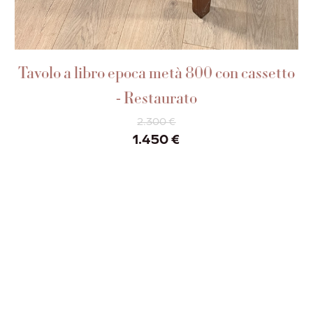
AGGIUNGI AL CARRELLO
Tavolo a libro epoca metà 800 con cassetto
- Restaurato
2.300
€
Il
Il
1.450
€
prezzo
prezzo
originale
attuale
era:
è:
2.300 €.
1.450 €.