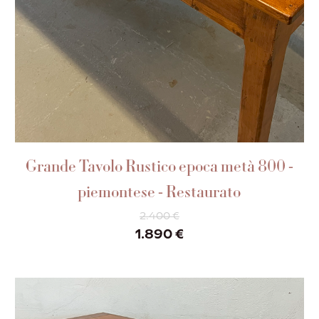
AGGIUNGI AL CARRELLO
Grande Tavolo Rustico epoca metà 800 -
piemontese - Restaurato
2.400
€
Il
Il
1.890
€
prezzo
prezzo
originale
attuale
era:
è:
2.400 €.
1.890 €.