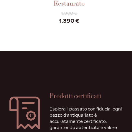
Restaurato
1.900
€
Il
Il
1.390
€
prezzo
prezzo
originale
attuale
era:
è:
1.900 €.
1.390 €.
Prodotti certificati
Esplora il passato con fiducia: ogni
pezzo d'antiquariato è
accuratamente certificato,
garantendo autenticità e valore