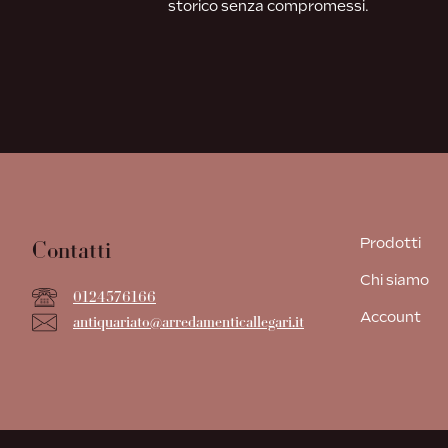
storico senza compromessi.
Prodotti
Contatti
Chi siamo
0124576166
Account
antiquariato@arredamenticallegari.it