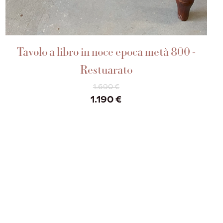
AGGIUNGI AL CARRELLO
Tavolo a libro in noce epoca metà 800 -
Restuarato
1.690
€
Il
Il
1.190
€
prezzo
prezzo
originale
attuale
era:
è:
1.690 €.
1.190 €.