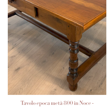
AGGIUNGI AL CARRELLO
Tavolo epoca metà 800 in Noce -