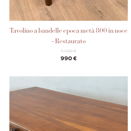
AGGIUNGI AL CARRELLO
Tavolino a bandelle epoca metà 800 in noce
- Restaurato
1.400
€
Il
Il
990
€
prezzo
prezzo
originale
attuale
era:
è:
1.400 €.
990 €.