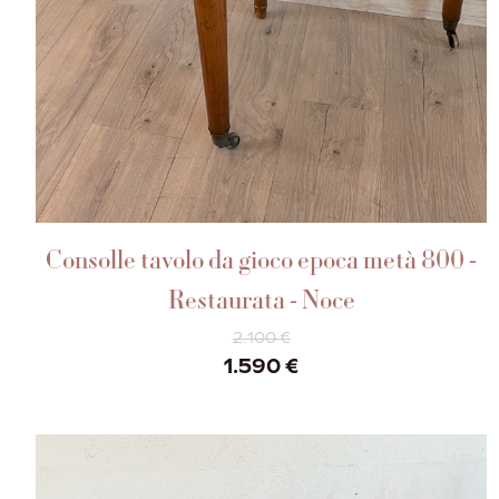
AGGIUNGI AL CARRELLO
Consolle tavolo da gioco epoca metà 800 -
Restaurata - Noce
2.100
€
Il
Il
1.590
€
prezzo
prezzo
originale
attuale
era:
è:
2.100 €.
1.590 €.