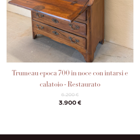
AGGIUNGI AL CARRELLO
Trumeau epoca 700 in noce con intarsi e
calatoio - Restaurato
6.200
€
Il
Il
3.900
€
prezzo
prezzo
originale
attuale
era:
è:
6.200 €.
3.900 €.