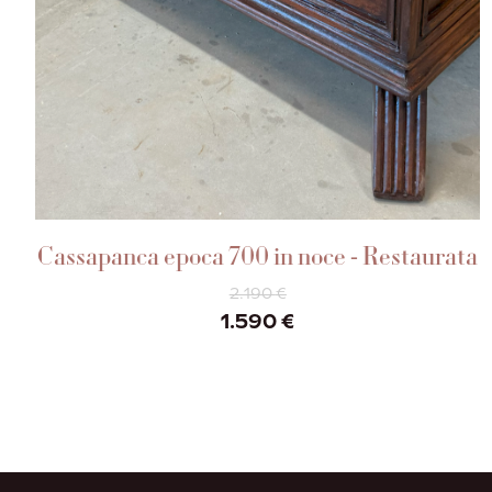
AGGIUNGI AL CARRELLO
Cassapanca epoca 700 in noce - Restaurata
2.190
€
Il
Il
1.590
€
prezzo
prezzo
originale
attuale
era:
è:
2.190 €.
1.590 €.